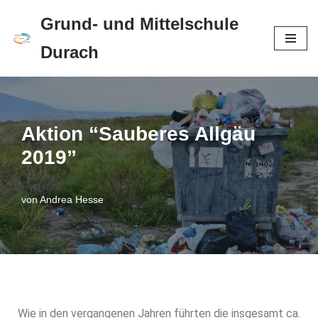
Grund- und Mittelschule
Zum
Durach
Inhalt
springen
Aktion “Sauberes Allgäu
2019”
von
Andrea Hesse
Wie in den vergangenen Jahren führten die insgesamt ca.