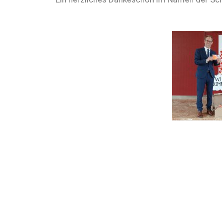
Neve
| Präsentiert von
WordPress