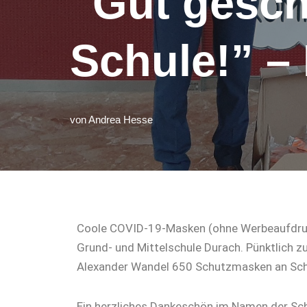
“Gut gesch
Schule!” –
von
Andrea Hesse
Coole COVID-19-Masken (ohne Werbeaufdruck
Grund- und Mittelschule Durach. Pünktlich zu
Alexander Wandel 650 Schutzmasken an Schu
Ein herzliches Dankeschön im Namen der Sch