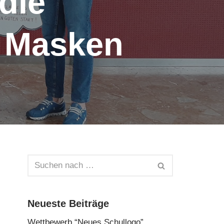
die
t Masken
Neueste Beiträge
Wettbewerb “Neues Schullogo”