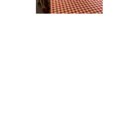
Wir bedanken uns ganz herzlich, dass wir übe
beantwortet wurden.
Kathrin Eggenspe
2c
Neve
| Präsentiert von
WordPress