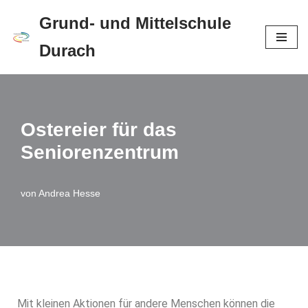
Grund- und Mittelschule
Zum
Durach
Inhalt
springen
Ostereier für das
Seniorenzentrum
von
Andrea Hesse
Mit kleinen Aktionen für andere Menschen können die