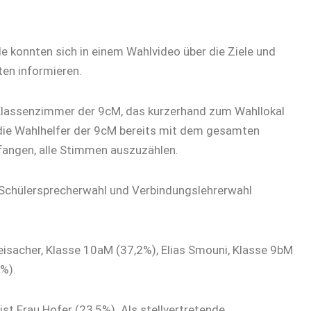
le konnten sich in einem Wahlvideo über die Ziele und
en informieren.
 Klassenzimmer der 9cM, das kurzerhand zum Wahllokal
die Wahlhelfer der 9cM bereits mit dem gesamten
fangen, alle Stimmen auszuzählen.
 Schülersprecherwahl und Verbindungslehrerwahl
eisacher, Klasse 10aM (37,2%), Elias Smouni, Klasse 9bM
%).
ist Frau Hofer (23,5%). Als stellvertretende