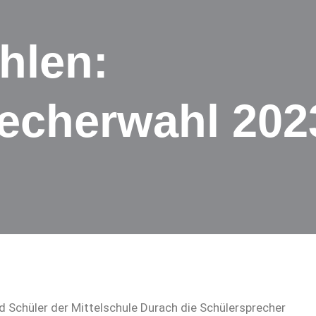
hlen:
echerwahl 202
 Schüler der Mittelschule Durach die Schülersprecher