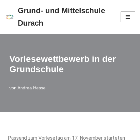
Grund- und Mittelschule
Zum
Durach
Inhalt
springen
Vorlesewettbewerb in der
Grundschule
von
Andrea Hesse
Passend zum Vorlesetag am 17. November starteten