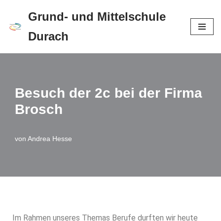
Grund- und Mittelschule
Zum
Durach
Inhalt
springen
Besuch der 2c bei der Firma
Brosch
von
Andrea Hesse
Im Rahmen unseres Themas Berufe durften wir heute