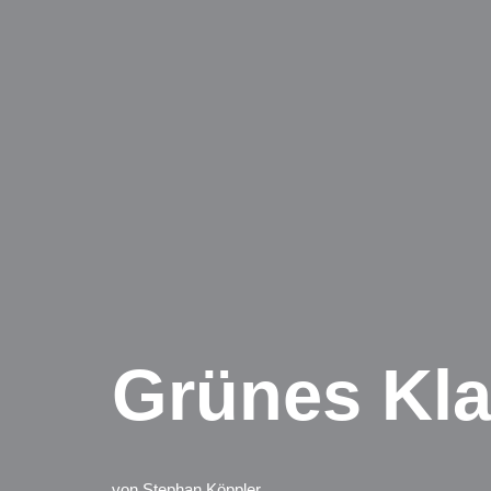
Grünes Kl
von
Stephan Köppler