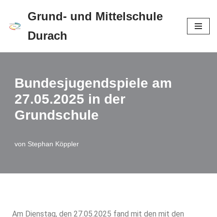
Grund- und Mittelschule
Zum
Durach
Inhalt
springen
Bundesjugendspiele am
27.05.2025 in der
Grundschule
von
Stephan Köppler
Am Dienstag, den 27.05.2025 fand mit den mit den