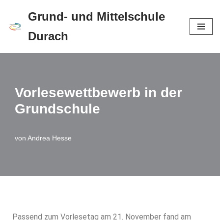
Grund- und Mittelschule
Zum
Durach
Inhalt
springen
Vorlesewettbewerb in der
Grundschule
von
Andrea Hesse
Passend zum Vorlesetag am 21. November fand am