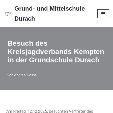
Grund- und Mittelschule
Zum
Durach
Inhalt
springen
Besuch des
Kreisjagdverbands Kempten
in der Grundschule Durach
von
Andrea Hesse
Am Freitag, 12.12.2025, besuchten Vertreter des