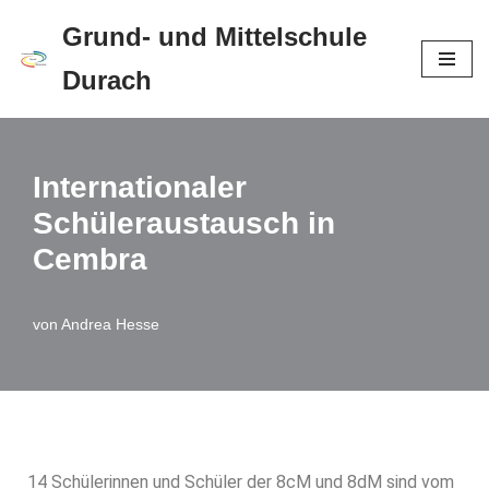
Grund- und Mittelschule
Zum
Durach
Inhalt
springen
Internationaler
Schüleraustausch in
Cembra
von
Andrea Hesse
14 Schülerinnen und Schüler der 8cM und 8dM sind vom