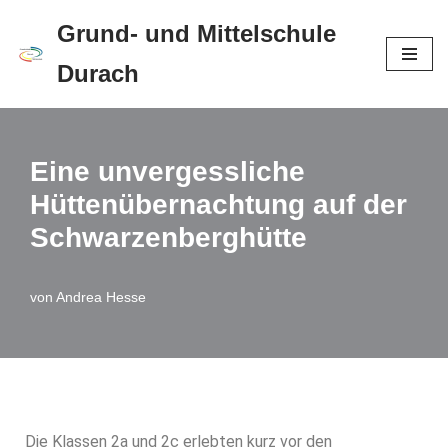
Grund- und Mittelschule
Zum
Durach
Inhalt
springen
Eine unvergessliche
Hüttenübernachtung auf der
Schwarzenberghütte
von
Andrea Hesse
Die Klassen 2a und 2c erlebten kurz vor den